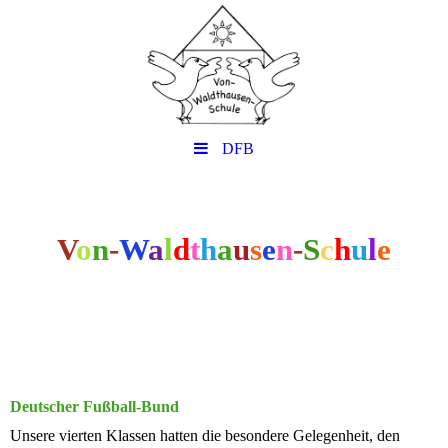
DFB
V
o
n
-
W
a
l
d
t
h
a
u
s
e
n
-
S
c
h
u
l
e
Deutscher Fußball-Bund
Unsere vierten Klassen hatten die besondere Gelegenheit, den