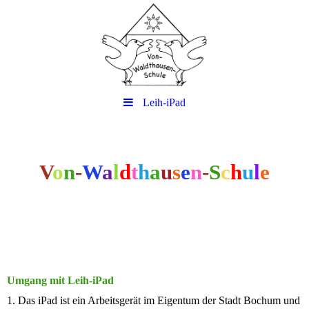
Leih-iPad
V
o
n
-
W
a
l
d
t
h
a
u
s
e
n
-
S
c
h
u
l
e
Umgang mit Leih-iPad
1. Das iPad ist ein Arbeitsgerät im Eigentum der Stadt Bochum und