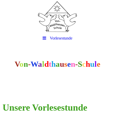
Vorlesestunde
V
o
n
-
W
a
l
d
t
h
a
u
s
e
n
-
S
c
h
u
l
e
Unsere Vorlesestunde